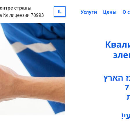
ентре страны
Услуги
Цены
О 
IL
да № лицензии 78993
Квал
эле
 הארץ
!