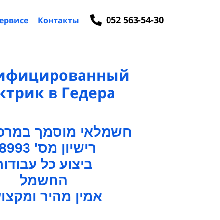
052 563-54-30
сервисе
Контакты
ифицированный
ктрик в Гедера
חשמלאי מוסמך במרכז
רישיון מס' 78993
ביצוע כל עבודות
החשמל
אמין מהיר ומקצועי