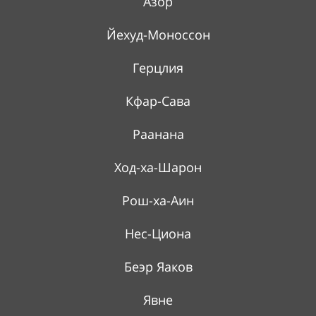
Азор
Йехуд-Моноссон
Герцлия
Кфар-Сава
Раанана
Ход-ха-Шарон
Рош-ха-Аин
Нес-Циона
Беэр Яаков
Явне